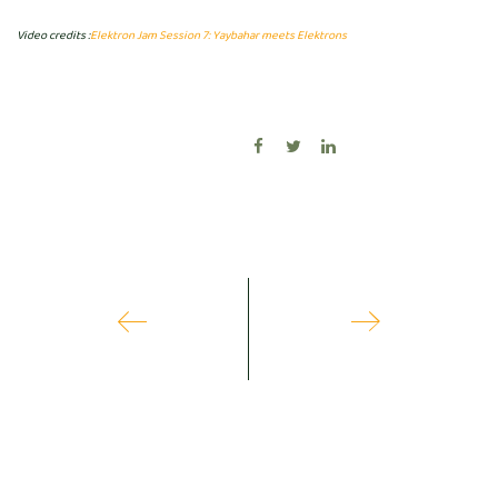
Video credits :
Elektron Jam Session 7: Yaybahar meets Elektrons
1
2