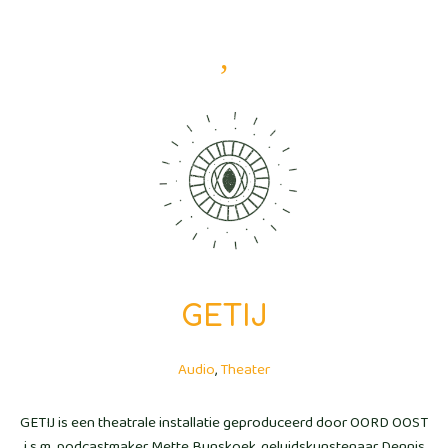
,
>
>
Werk
Audio
GETIJ
GETIJ
Audio
,
Theater
GETIJ is een theatrale installatie geproduceerd door OORD OOST
i.s.m. podcastmaker Mette Bunskoek, geluidskunstenaar Dennis