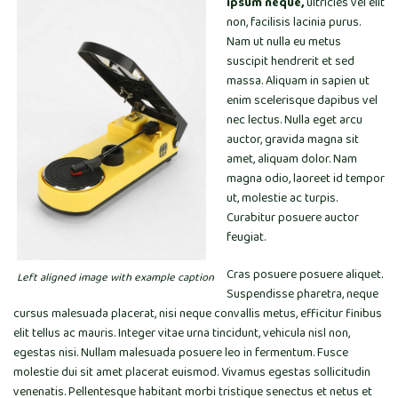
ipsum neque,
ultricies vel elit
non, facilisis lacinia purus.
Nam ut nulla eu metus
suscipit hendrerit et sed
massa. Aliquam in sapien ut
enim scelerisque dapibus vel
nec lectus. Nulla eget arcu
auctor, gravida magna sit
amet, aliquam dolor. Nam
magna odio, laoreet id tempor
ut, molestie ac turpis.
Curabitur posuere auctor
feugiat.
Cras posuere posuere aliquet.
Left aligned image with example caption
Suspendisse pharetra, neque
cursus malesuada placerat, nisi neque convallis metus, efficitur finibus
elit tellus ac mauris. Integer vitae urna tincidunt, vehicula nisl non,
egestas nisi. Nullam malesuada posuere leo in fermentum. Fusce
molestie dui sit amet placerat euismod. Vivamus egestas sollicitudin
venenatis. Pellentesque habitant morbi tristique senectus et netus et